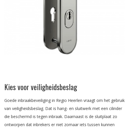
Kies voor veiligheidsbeslag
Goede inbraakbeveiliging in Regio Heerlen vraagt om het gebruik
van veiligheidsbeslag. Dat is hang- en sluitwerk met een cilinder
die beschermd is tegen inbraak. Daarnaast is de sluitplaat zo
ontworpen dat inbrekers er niet zomaar iets tussen kunnen