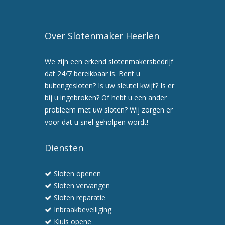
Over Slotenmaker Heerlen
We zijn een erkend slotenmakersbedrijf
dat 24/7 bereikbaar is. Bent u
buitengesloten? Is uw sleutel kwijt? Is er
bij u ingebroken? Of hebt u een ander
probleem met uw sloten? Wij zorgen er
voor dat u snel geholpen wordt!
Diensten
Sloten openen
Sloten vervangen
Sloten reparatie
Inbraakbeveiliging
Kluis opene