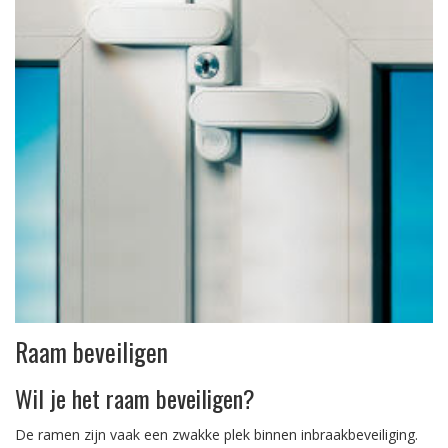
Raam beveiligen
Wil je het raam beveiligen?
De ramen zijn vaak een zwakke plek binnen inbraakbeveiliging.