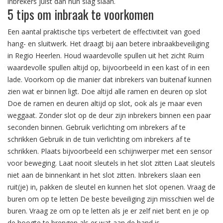
inbrekers juist dan hun slag slaan.
5 tips om inbraak te voorkomen
Een aantal praktische tips verbetert de effectiviteit van goed
hang- en sluitwerk. Het draagt bij aan betere inbraakbeveiliging
in Regio Heerlen. Houd waardevolle spullen uit het zicht Ruim
waardevolle spullen altijd op, bijvoorbeeld in een kast of in een
lade. Voorkom op die manier dat inbrekers van buitenaf kunnen
zien wat er binnen ligt. Doe altijd alle ramen en deuren op slot
Doe de ramen en deuren altijd op slot, ook als je maar even
weggaat. Zonder slot op de deur zijn inbrekers binnen een paar
seconden binnen. Gebruik verlichting om inbrekers af te
schrikken Gebruik in de tuin verlichting om inbrekers af te
schrikken. Plaats bijvoorbeeld een schijnwerper met een sensor
voor beweging. Laat nooit sleutels in het slot zitten Laat sleutels
niet aan de binnenkant in het slot zitten. Inbrekers slaan een
ruit(je) in, pakken de sleutel en kunnen het slot openen. Vraag de
buren om op te letten De beste beveiliging zijn misschien wel de
buren. Vraag ze om op te letten als je er zelf niet bent en je op
de hoogte te brengen als er wat aan de hand is.