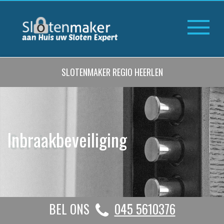
SLOTENMAKER REGIO HEERLEN
Inbraakbeveiliging
BEL ONS
045 5610376