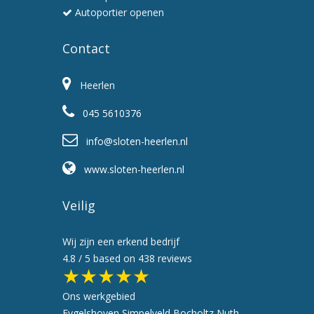
Autoportier openen
Contact
Heerlen
045 5610376
info@sloten-heerlen.nl
www.sloten-heerlen.nl
Veilig
Wij zijn een erkend bedrijf
4.8
/ 5 based on
438
reviews
★★★★★
Ons werkgebied
Eygelshoven
Simpelveld
Bocholtz
Nuth